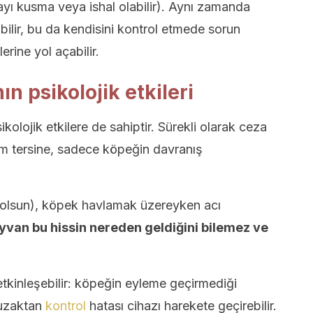
ayı kusma veya ishal olabilir). Aynı zamanda
ilir, bu da kendisini kontrol etmede sorun
rine yol açabilir.
n psikolojik etkileri
olojik etkilere de sahiptir. Sürekli olarak ceza
am tersine, sadece köpeğin davranış
.
a olsun), köpek havlamak üzereyken acı
van bu hissin nereden geldiğini bilemez ve
tkinleşebilir: köpeğin eyleme geçirmediği
 uzaktan
kontrol
hatası cihazı harekete geçirebilir.