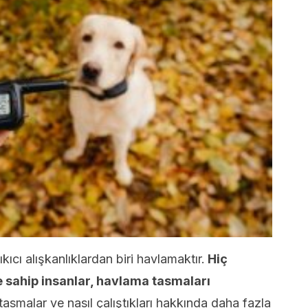
ıcı alışkanlıklardan biri havlamaktır.
Hiç
sahip insanlar, havlama tasmaları
asmalar ve nasıl çalıştıkları hakkında daha fazla