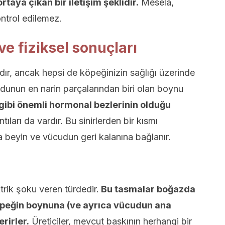
rtaya çıkan bir iletişim şeklidir.
Mesela,
ontrol edilemez.
e fiziksel sonuçları
dır, ancak hepsi de köpeğinizin sağlığı üzerinde
udunun en narin parçalarından biri olan boynu
gibi önemli hormonal bezlerinin olduğu
ıları da vardır. Bu sinirlerden bir kısmı
a beyin ve vücudun geri kalanına bağlanır.
trik şoku veren türdedir.
Bu tasmalar boğazda
 köpeğin boynuna (ve ayrıca vücudun ana
erirler.
Üreticiler, mevcut baskının herhangi bir