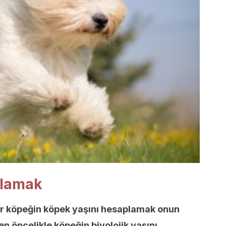
plamak
ir köpeğin köpek yaşını hesaplamak onun
den öncelikle köpeğin biyolojik yaşını