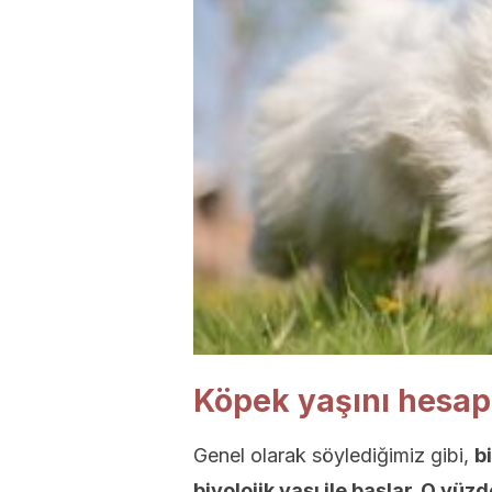
Köpek yaşını hesa
Genel olarak söylediğimiz gibi,
b
biyolojik yaşı ile başlar. O yüz