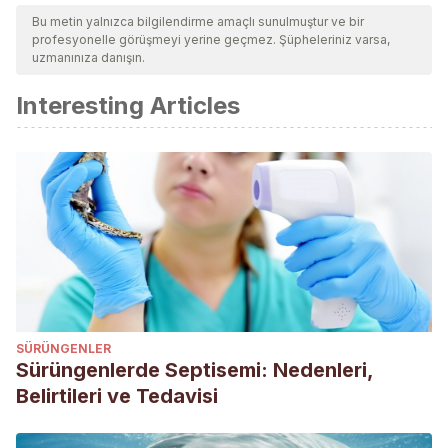
güncelliklerini ve geçerliliklerini sağlamak için ekibimiz
Bu metin yalnızca bilgilendirme amaçlı sunulmuştur ve bir
profesyonelle görüşmeyi yerine geçmez. Şüpheleriniz varsa,
tarafından derinlemesine incelendi. Bu makalenin bibliyografisi
uzmanınıza danışın.
güvenilir ve akademik veya bilimsel doğruluğa sahip olarak
Interesting Articles
kabul edildi.
https://opistobranquis.info/es/guia/nudibranchia/
https://es.wikipedia.org/wiki/Nudibranchia
https://www.nationalgeographic.es/photography/2017/04/nud
image=850.600×450
https://opistobranquis.info/es/curiositats-sobre-els-
nudibranquis/
SÜRÜNGENLER
Sürüngenlerde Septisemi: Nedenleri,
Belirtileri ve Tedavisi