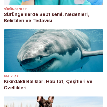
Giannatos, G., Marinos, Y., Maragou, P., &
SÜRÜNGENLER
Catsadorakis, G. (2005).
The status of the golden jackal
Sürüngenlerde Septisemi: Nedenleri,
(Canis aureus L.) in Greece
. Belgian Journal of Zoology,
Belirtileri ve Tedavisi
135(2), 145.
Yom-Tov, Y., Ashkenazi, S., & Viner, O. (1995).
Cattle
predation by the golden jackal Canis aureus in the Golan
Heights, Israel
. Biological Conservation, 73(1), 19-22.
BALIKLAR
Kıkırdaklı Balıklar: Habitat, Çeşitleri ve
Özellikleri