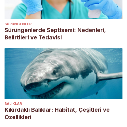
Otocolobus manul
[Internet]. Es.wikipedia.org. [cited 6 June
2020]. Available from:
https://es.wikipedia.org/wiki/Otocolobus_manul
SÜRÜNGENLER
Catopuma badia
[Internet]. Es.wikipedia.org. [cited 6 June
Sürüngenlerde Septisemi: Nedenleri,
2020]. Available from:
Belirtileri ve Tedavisi
https://es.wikipedia.org/wiki/Catopuma_badia
Caracal caracal
[Internet]. Es.wikipedia.org. [cited 6 June
2020]. Available from:
https://es.wikipedia.org/wiki/Caracal_caracal
Herpailurus yagouaroundi
[Internet]. Es.wikipedia.org. [cited
6 June 2020]. Available from:
https://es.wikipedia.org/wiki/Herpailurus_yagouaroundi
Neofelis nebulosa
[Internet]. Es.wikipedia.org. [cited 6 June
BALIKLAR
2020]. Available from:
Kıkırdaklı Balıklar: Habitat, Çeşitleri ve
https://es.wikipedia.org/wiki/Neofelis_nebulosa
Özellikleri
Pérez Más E. Mamíferos. [Barcelona]: Bruguera; 1978.