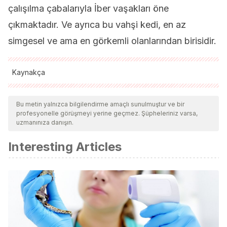
çalışılma çabalarıyla İber vaşakları öne
çıkmaktadır. Ve ayrıca bu vahşi kedi, en az
simgesel ve ama en görkemli olanlarından birisidir.
Kaynakça
Tüm alıntı yapılan kaynaklar, kalitelerini, güvenilirliklerini,
güncelliklerini ve geçerliliklerini sağlamak için ekibimiz
Bu metin yalnızca bilgilendirme amaçlı sunulmuştur ve bir
profesyonelle görüşmeyi yerine geçmez. Şüpheleriniz varsa,
tarafından derinlemesine incelendi. Bu makalenin bibliyografisi
uzmanınıza danışın.
güvenilir ve akademik veya bilimsel doğruluğa sahip olarak
Interesting Articles
kabul edildi.
Grez C. 21 desconocidos felinos salvajes de los que
probablemente nunca habías oído [Internet]. Upsocl. 2015
[cited 6 June 2020]. Available from:
http://www.upsocl.com/verde/21-desconocidos-felinos-
salvajes-de-los-que-probablemente-nunca-habias-oido/