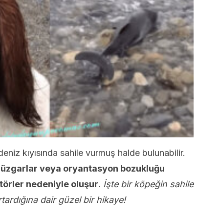
deniz kıyısında sahile vurmuş halde bulunabilir.
i rüzgarlar veya oryantasyon bozukluğu
aktörler nedeniyle oluşur
.
İşte bir köpeğin sahile
rtardığına dair güzel bir hikaye!