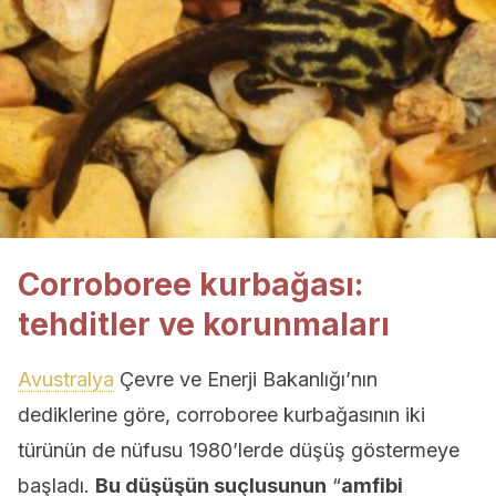
Corroboree kurbağası:
tehditler ve korunmaları
Avustralya
Çevre ve Enerji Bakanlığı’nın
dediklerine göre, corroboree kurbağasının iki
türünün de nüfusu 1980’lerde düşüş göstermeye
başladı.
Bu düşüşün suçlusunun
“
amfibi