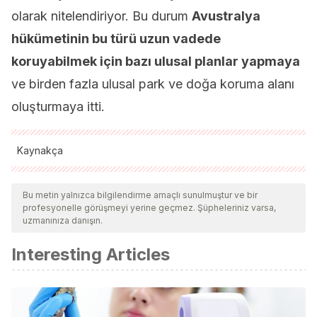
olarak nitelendiriyor. Bu durum
Avustralya
hükümetinin bu türü uzun vadede
koruyabilmek için bazı ulusal planlar yapmaya
ve birden fazla ulusal park ve doğa koruma alanı
oluşturmaya itti.
Kaynakça
Tüm alıntı yapılan kaynaklar, kalitelerini, güvenilirliklerini,
güncelliklerini ve geçerliliklerini sağlamak için ekibimiz
Bu metin yalnızca bilgilendirme amaçlı sunulmuştur ve bir
profesyonelle görüşmeyi yerine geçmez. Şüpheleriniz varsa,
tarafından derinlemesine incelendi. Bu makalenin bibliyografisi
uzmanınıza danışın.
güvenilir ve akademik veya bilimsel doğruluğa sahip olarak
Interesting Articles
kabul edildi.
Corroboree Frog. (2016).
Corroboree Frogs have a typical
amphibian life-cycle with an aquatic tadpole stage and
terrestrial frog stage
. Recuperado de