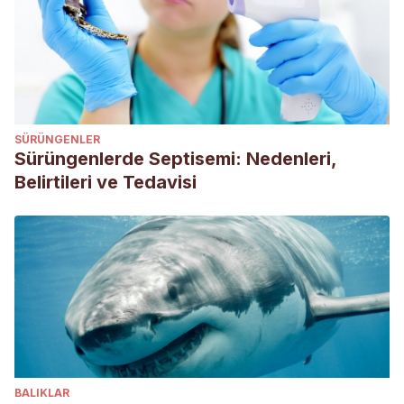
https://www.corroboreefrog.org.au/biology/life-cycle/
Michael M. (2013). The Conversation.
Australian
endangered species: Southern Corroboree Frog
.
Recuperado de https://theconversation.com/australian-
endangered-species-southern-corroboree-frog-16189
SÜRÜNGENLER
Office of Environment and Heritage. (2012). Australian
Sürüngenlerde Septisemi: Nedenleri,
Government.
Southern Corroboree Frog Pseudophryne
Belirtileri ve Tedavisi
corroboree and Northern Corroboree Frog Pseudophryne
pengilleyi National Recovery Plan
. Recuperado de
https://www.environment.gov.au/resource/southern-
corroboree-frog-pseudophryne-corroboree-and-
northern-corroboree-frog-pseudophryne
Office of Environment and Heritage. (2014).
Saving the
southern corroboree frog
. Recuperado de
https://www.environment.nsw.gov.au/news/saving-the-
BALIKLAR
southern-corroboree-frog