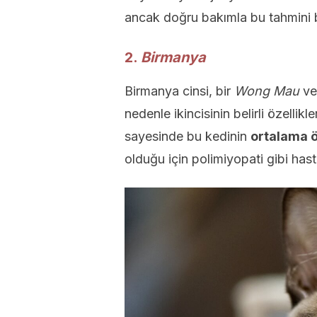
ancak doğru bakımla bu tahmini bi
2.
Birmanya
Birmanya cinsi, bir
Wong Mau
v
nedenle ikincisinin belirli özellik
sayesinde bu kedinin
ortalama ö
olduğu için polimiyopati gibi hast