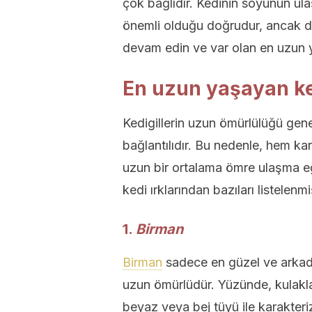
çok bağlıdır. Kedinin soyunun u
önemli olduğu doğrudur, ancak d
devam edin ve var olan en uzun y
En uzun yaşayan ked
Kedigillerin uzun ömürlülüğü gene
bağlantılıdır. Bu nedenle, hem ka
uzun bir ortalama ömre ulaşma eğ
kedi ırklarından bazıları listelenmiş
1.
Birman
Birman
sadece en güzel ve arkada
uzun ömürlüdür. Yüzünde, kulakla
beyaz veya bej tüyü ile karakteri