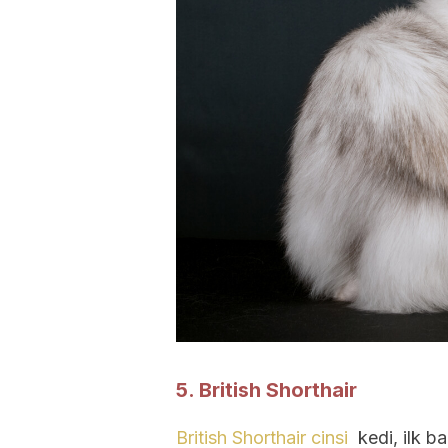
5. British Shorthair
British Shorthair cinsi
kedi, ilk b