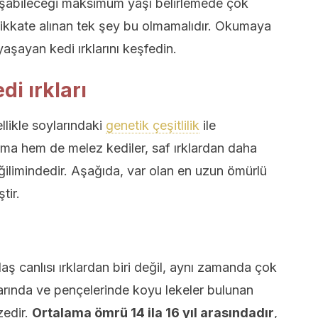
laşabileceği maksimum yaşı belirlemede çok
ikkate alınan tek şey bu olmamalıdır. Okumaya
aşayan kedi ırklarını keşfedin.
i ırkları
llikle soylarındaki
genetik çeşitlilik
ile
rma hem de melez kediler, saf ırklardan daha
ilimindedir. Aşağıda, var olan en uzun ömürlü
tir.
ş canlısı ırklardan biri değil, aynı zamanda çok
rında ve pençelerinde koyu lekeler bulunan
zedir.
Ortalama ömrü 14 ila 16 yıl arasındadır
,