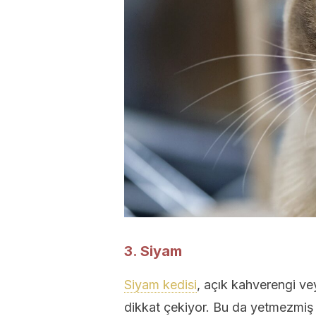
3. Siyam
Siyam kedisi
, açık kahverengi ve
dikkat çekiyor. Bu da yetmezmiş 