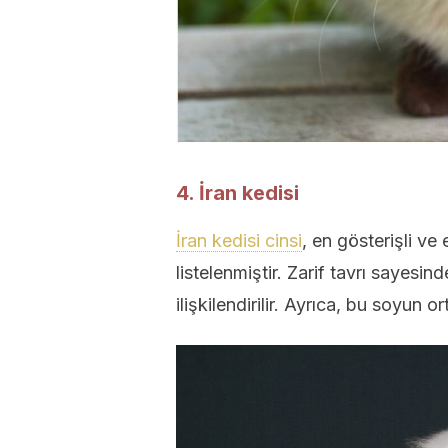
4. İran kedisi
İran kedisi cinsi
, en gösterişli ve
listelenmiştir. Zarif tavrı sayesind
ilişkilendirilir. Ayrıca, bu soyun o