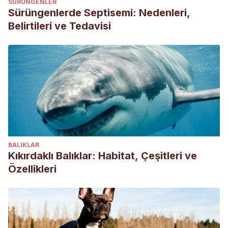
SÜRÜNGENLER
Spurrier, M. F., Boyce, M. S., & Manly, B. F. (1994). Lek
Sürüngenlerde Septisemi: Nedenleri,
behaviour in captive sage grouse Centrocercus
Belirtileri ve Tedavisi
urophasianus.
Animal Behaviour
,
47
(2), 303-310.
Evolution.berkeley.edu. (2020).
La selección sexual
.
[online] Available at:
https://evolution.berkeley.edu/evolibrary/article/0_0_0/evo_28
BALIKLAR
Kıkırdaklı Balıklar: Habitat, Çeşitleri ve
Özellikleri