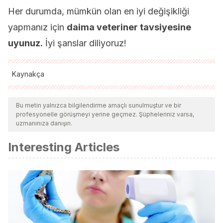
Her durumda, mümkün olan en iyi değişikliği
yapmanız için
daima veteriner tavsiyesine
uyunuz.
İyi şanslar diliyoruz!
Kaynakça
Tüm alıntı yapılan kaynaklar, kalitelerini, güvenilirliklerini,
güncelliklerini ve geçerliliklerini sağlamak için ekibimiz
Bu metin yalnızca bilgilendirme amaçlı sunulmuştur ve bir
profesyonelle görüşmeyi yerine geçmez. Şüpheleriniz varsa,
tarafından derinlemesine incelendi. Bu makalenin bibliyografisi
uzmanınıza danışın.
güvenilir ve akademik veya bilimsel doğruluğa sahip olarak
Interesting Articles
kabul edildi.
Suchodolski, J. S. (2011). Intestinal microbiota of dogs and cats:
a bigger world than we thought.
Veterinary Clinics: Small
Animal Practice
,
41
(2), 261-272.