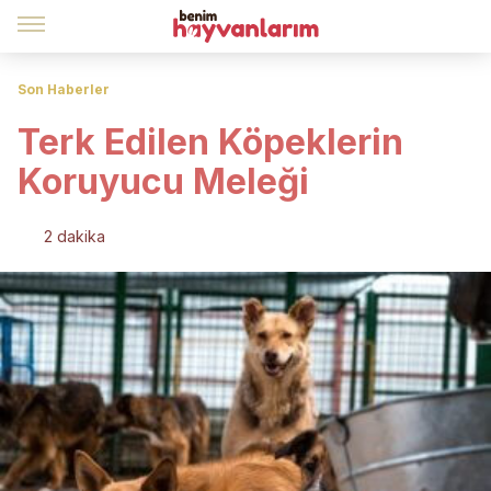
Son Haberler
Terk Edilen Köpeklerin
Koruyucu Meleği
2 dakika