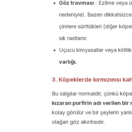
Göz travması
: Ezilme veya ü
nedeniyle). Bazen dikkatsizce
çimlere sürttükleri (diğer köp
sık rastlanır.
Uçucu kimyasallar veya kirlili
varlığı.
3. Köpeklerde kırmızımsı kah
Bu salgılar normaldir, çünkü köp
kızaran porfirin adı verilen bir
kolay görülür ve bir şeylerin yanl
olağan göz akıntısıdır.