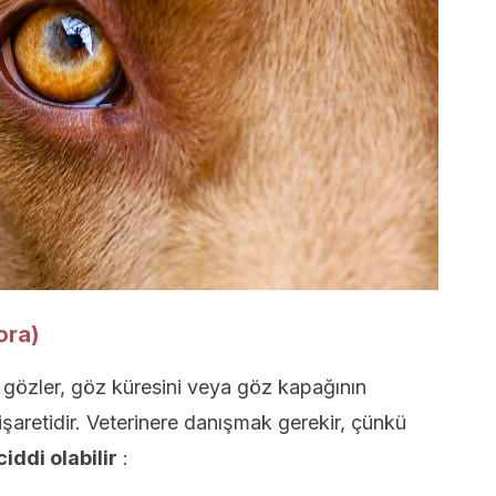
ora)
ulu gözler, göz küresini veya göz kapağının
işaretidir. Veterinere danışmak gerekir, çünkü
ciddi olabilir
: