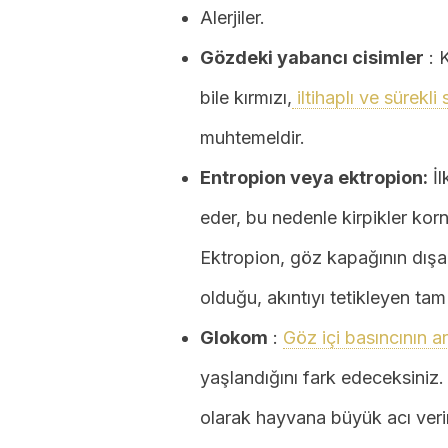
Alerjiler.
Gözdeki yabancı cisimler
: 
bile kırmızı,
iltihaplı ve sürekl
muhtemeldir.
Entropion veya ektropion:
İl
eder, bu nedenle kirpikler kor
Ektropion, göz kapağının dışa
olduğu, akıntıyı tetikleyen tam
Glokom
:
Göz içi basıncının ar
yaşlandığını fark edeceksiniz.
olarak hayvana büyük acı verir