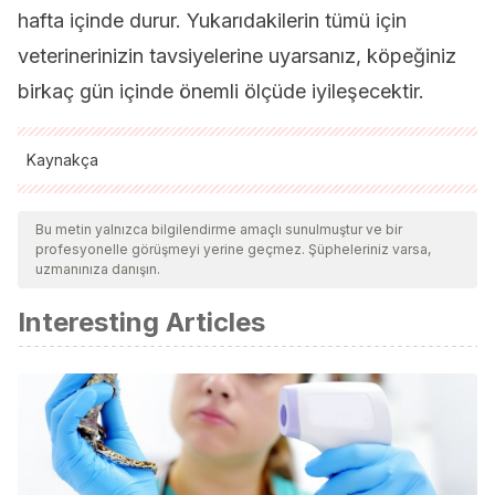
hafta içinde durur. Yukarıdakilerin tümü için
veterinerinizin tavsiyelerine uyarsanız, köpeğiniz
birkaç gün içinde önemli ölçüde iyileşecektir.
Kaynakça
Tüm alıntı yapılan kaynaklar, kalitelerini, güvenilirliklerini,
güncelliklerini ve geçerliliklerini sağlamak için ekibimiz
Bu metin yalnızca bilgilendirme amaçlı sunulmuştur ve bir
profesyonelle görüşmeyi yerine geçmez. Şüpheleriniz varsa,
tarafından derinlemesine incelendi. Bu makalenin bibliyografisi
uzmanınıza danışın.
güvenilir ve akademik veya bilimsel doğruluğa sahip olarak
Interesting Articles
kabul edildi.
Yeast dermatitis in dogs, VCA Hospitals. Recogido a 17 de
noviembre en https://vcahospitals.com/know-your-
pet/yeast-dermatitis-in-dogs
Yeast infection in dogs, Small Door veterinary. Recogido a
17 de noviembre en