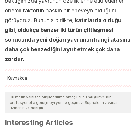
baktığımızda yavrunun özelliklerine etki eden en
önemli faktörün baskın bir ebeveyn olduğunu
görüyoruz. Bununla birlikte,
katırlarda olduğu
gibi, oldukça benzer iki türün çiftleşmesi
sonucunda yeni doğan yavrunun hangi atasına
daha çok benzediğini ayırt etmek çok daha
zordur.
Kaynakça
Tüm alıntı yapılan kaynaklar, kalitelerini, güvenilirliklerini,
güncelliklerini ve geçerliliklerini sağlamak için ekibimiz
Bu metin yalnızca bilgilendirme amaçlı sunulmuştur ve bir
profesyonelle görüşmeyi yerine geçmez. Şüpheleriniz varsa,
tarafından derinlemesine incelendi. Bu makalenin bibliyografisi
uzmanınıza danışın.
güvenilir ve akademik veya bilimsel doğruluğa sahip olarak
Interesting Articles
kabul edildi.
Hoy, R. R., Hahn, J., & Paul, R. C. (1977). Hybrid cricket