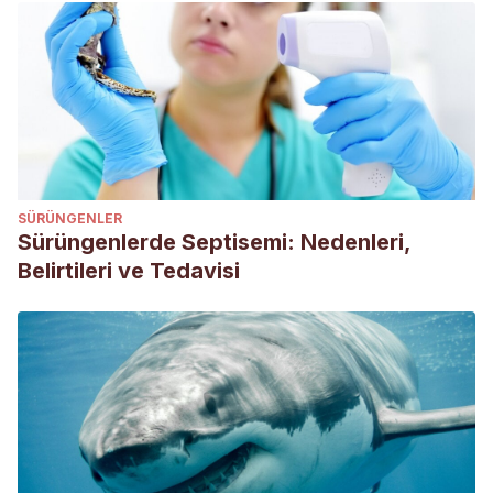
auditory behavior: evidence for genetic coupling in animal
communication.
Science
,
195
(4273), 82-84.
Pate, R. K. (2014). Hybrid animals-an interesting update.
Võikar, V., Kõks, S., Vasar, E., & Rauvala, H. (2001). Strain
and gender differences in the behavior of mouse lines
commonly used in transgenic studies.
Physiology &
behavior
,
72
(1-2), 271-281.
SÜRÜNGENLER
Warren, D. C. (1927). Hybrid vigor in poultry.
Poultry
Sürüngenlerde Septisemi: Nedenleri,
Science
,
7
(1), 1-8.
Belirtileri ve Tedavisi