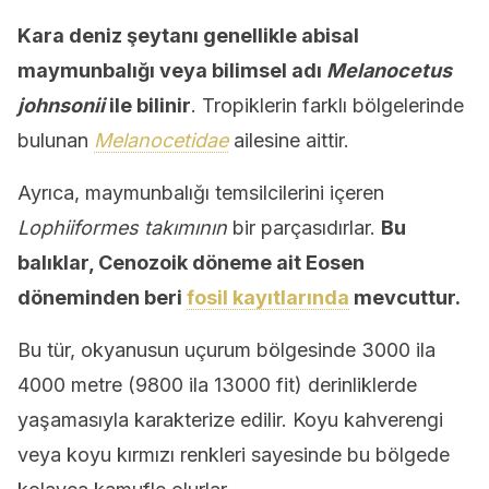
Kara deniz şeytanı genellikle abisal
maymunbalığı veya bilimsel adı
Melanocetus
johnsonii
ile bilinir
. Tropiklerin farklı bölgelerinde
bulunan
Melanocetidae
ailesine aittir.
Ayrıca, maymunbalığı temsilcilerini içeren
Lophiiformes takımının
bir parçasıdırlar.
Bu
balıklar, Cenozoik döneme ait Eosen
döneminden beri
fosil kayıtlarında
mevcuttur.
Bu tür, okyanusun uçurum bölgesinde 3000 ila
4000 metre (9800 ila 13000 fit) derinliklerde
yaşamasıyla karakterize edilir. Koyu kahverengi
veya koyu kırmızı renkleri sayesinde bu bölgede