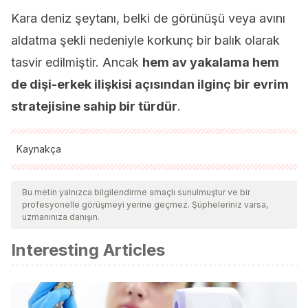
Kara deniz şeytanı, belki de görünüşü veya avını
aldatma şekli nedeniyle korkunç bir balık olarak
tasvir edilmiştir. Ancak
hem av yakalama hem
de dişi-erkek ilişkisi açısından ilginç bir evrim
stratejisine sahip bir türdür
.
Kaynakça
Tüm alıntı yapılan kaynaklar, kalitelerini, güvenilirliklerini,
güncelliklerini ve geçerliliklerini sağlamak için ekibimiz
Bu metin yalnızca bilgilendirme amaçlı sunulmuştur ve bir
profesyonelle görüşmeyi yerine geçmez. Şüpheleriniz varsa,
tarafından derinlemesine incelendi. Bu makalenin bibliyografisi
uzmanınıza danışın.
güvenilir ve akademik veya bilimsel doğruluğa sahip olarak
Interesting Articles
kabul edildi.
Theodore W. Pietsch. Melanocetus, Black Seadevils
[Internet]. [citado 15 de marzo de 2020]. Disponible en:
http://tolweb.org/Melanocetus/22003