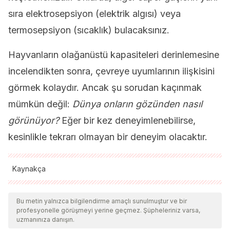
sıra elektrosepsiyon (elektrik algısı) veya
termosepsiyon (sıcaklık) bulacaksınız.
Hayvanların olağanüstü kapasiteleri derinlemesine
incelendikten sonra, çevreye uyumlarının ilişkisini
görmek kolaydır. Ancak şu sorudan kaçınmak
mümkün değil:
Dünya onların gözünden nasıl
görünüyor?
Eğer bir kez deneyimlenebilirse,
kesinlikle tekrarı olmayan bir deneyim olacaktır.
Kaynakça
Tüm alıntı yapılan kaynaklar, kalitelerini, güvenilirliklerini,
güncelliklerini ve geçerliliklerini sağlamak için ekibimiz
Bu metin yalnızca bilgilendirme amaçlı sunulmuştur ve bir
profesyonelle görüşmeyi yerine geçmez. Şüpheleriniz varsa,
tarafından derinlemesine incelendi. Bu makalenin bibliyografisi
uzmanınıza danışın.
güvenilir ve akademik veya bilimsel doğruluğa sahip olarak