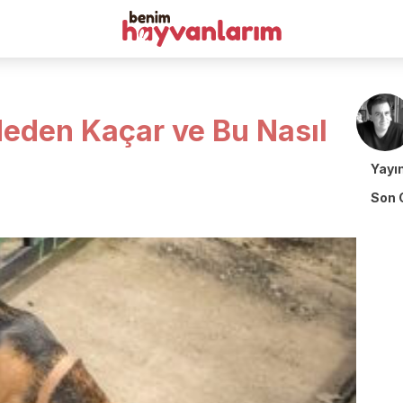
eden Kaçar ve Bu Nasıl
Yayı
Son 