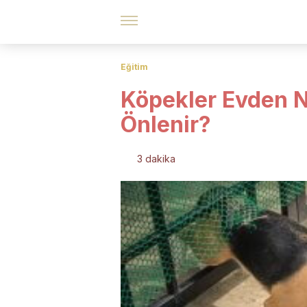
Eğitim
Köpekler Evden N
Önlenir?
3 dakika