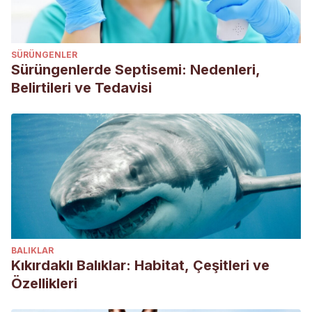
https://www.mayoclinic.org/es-es/drugs-supplements-fish-
oil/art-20364810
El ácido docosahexaenoico y la salud cerebral. Recogido
SÜRÜNGENLER
el 1 de agosto en https://www.nutri-
Sürüngenlerde Septisemi: Nedenleri,
facts.org/es_ES/news/articles/el-acido-
Belirtileri ve Tedavisi
docosahexaenoico-y-la-salud-cerebral.html
Nasiff-Hadad, A., & Meriño-Ibarra, E. (2003). Ácidos grasos
omega-3: pescados de carne azul y concentrados de
aceites de pescado. Lo bueno y lo malo. Revista Cubana
de Medicina, 42(2), 128-133.
Risso, A. L. (2016). Conceptos Básicos de Nutrición en
perros y gatos.
BALIKLAR
Kıkırdaklı Balıklar: Habitat, Çeşitleri ve
Özellikleri