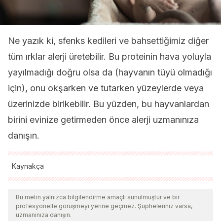
Ne yazık ki, sfenks kedileri ve bahsettiğimiz diğer
tüm ırklar alerji üretebilir. Bu proteinin hava yoluyla
yayılmadığı doğru olsa da (hayvanın tüyü olmadığı
için), onu okşarken ve tutarken yüzeylerde veya
üzerinizde birikebilir. Bu yüzden, bu hayvanlardan
birini evinize getirmeden önce alerji uzmanınıza
danışın.
Kaynakça
Tüm alıntı yapılan kaynaklar, kalitelerini, güvenilirliklerini,
güncelliklerini ve geçerliliklerini sağlamak için ekibimiz
Bu metin yalnızca bilgilendirme amaçlı sunulmuştur ve bir
profesyonelle görüşmeyi yerine geçmez. Şüpheleriniz varsa,
tarafından derinlemesine incelendi. Bu makalenin bibliyografisi
uzmanınıza danışın.