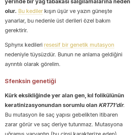
yerinde bir yağ tabakası salgılamalarına neden
olur.
Bu kediler
kışın üşür ve yazın güneşte
yanarlar, bu nedenle üst derileri özel bakım
gerektirir.
Sphynx kedileri
resesif bir genetik mutasyon
nedeniyle tüysüzdür. Bunun ne anlama geldiğini
ayrıntılı olarak görelim.
Sfenksin genetiği
Kürk eksikliğinde yer alan gen, kıl folikülünün
keratinizasyonundan sorumlu olan
KRT71’dir
.
Bu mutasyon ile saç yapısı gebelikten itibaren
zarar görür ve saç deriye tutunmaz. Mutasyona
uğramış varyantın (bu cinsi karakterize eden)