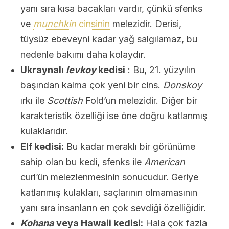
yanı sıra kısa bacakları vardır, çünkü sfenks
ve
munchkin
cinsinin
melezidir. Derisi,
tüysüz ebeveyni kadar yağ salgılamaz, bu
nedenle bakımı daha kolaydır.
Ukraynalı
levkoy
kedisi
: Bu, 21. yüzyılın
başından kalma çok yeni bir cins.
Donskoy
ırkı ile
Scottish
Fold’un melezidir. Diğer bir
karakteristik özelliği ise öne doğru katlanmış
kulaklarıdır.
Elf kedisi:
Bu kadar meraklı bir görünüme
sahip olan bu kedi, sfenks ile
American
curl’ün melezlenmesinin sonucudur. Geriye
katlanmış kulakları, saçlarının olmamasının
yanı sıra insanların en çok sevdiği özelliğidir.
Kohana
veya Hawaii kedisi:
Hala çok fazla