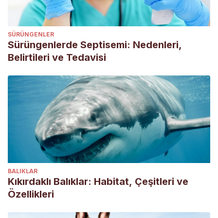
Hawlena, D., Saltz, D., Abramsky, Z. and Bouskila, A. 2010.
Ecological trap for desert lizards caused by
SÜRÜNGENLER
anthropogenicchanges in habitat structure that favor predator
Sürüngenlerde Septisemi: Nedenleri,
activity. Conservation Biology 24: 803-809.
Belirtileri ve Tedavisi
BALIKLAR
Kıkırdaklı Balıklar: Habitat, Çeşitleri ve
Özellikleri