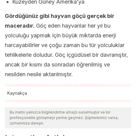
Kuzeyden Güney Amerika’ya
Gördüğünüz gibi hayvan göçü gerçek bir
maceradır.
Göç eden hayvanlar her yıl bu
yolculuğu yapmak için büyük miktarda enerji
harcayabilirler ve çoğu zaman bu tür yolculuklar
tehlikelerle doludur. Göç içgüdüsel bir davranıştır,
ancak bir kısmı da sonradan öğrenilmiş ve
nesilden nesile aktarılmıştır.
Kaynakça
Tüm alıntı yapılan kaynaklar, kalitelerini, güvenilirliklerini,
güncelliklerini ve geçerliliklerini sağlamak için ekibimiz
Bu metin yalnızca bilgilendirme amaçlı sunulmuştur ve bir
profesyonelle görüşmeyi yerine geçmez. Şüpheleriniz varsa,
tarafından derinlemesine incelendi. Bu makalenin bibliyografisi
uzmanınıza danışın.
güvenilir ve akademik veya bilimsel doğruluğa sahip olarak