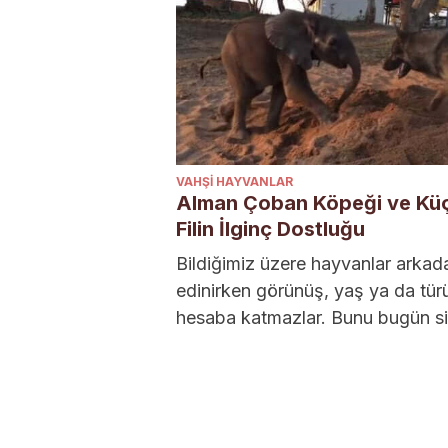
VAHŞI HAYVANLAR
Alman Çoban Köpeği ve Kü
Filin İlginç Dostluğu
Bildiğimiz üzere hayvanlar arkad
edinirken görünüş, yaş ya da tür
hesaba katmazlar. Bunu bugün si
paylaşacağımız hikayemizde de
görebilirsiniz. Bu hikaye...