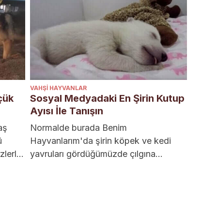
VAHŞI HAYVANLAR
çük
Sosyal Medyadaki En Şirin Kutup
Ayısı İle Tanışın
aş
Normalde burada Benim
ü
Hayvanlarım'da şirin köpek ve kedi
zlerle
yavruları gördüğümüzde çılgına
döneriz ama bugün konumuz
muhteşem bir kutup ayısı! Bu...